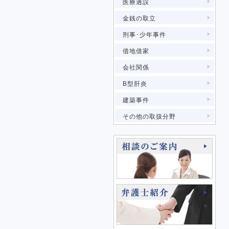
医療過誤
金銭の取立
刑事･少年事件
借地借家
会社関係
B型肝炎
建築事件
その他の取扱分野