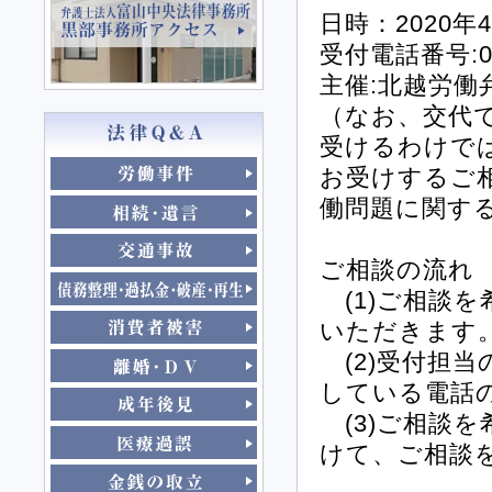
日時：2020年
受付電話番号:076
主催:北越労働
（なお、交代
受けるわけで
お受けするご
働問題に関す
ご相談の流れ
(1)ご相談
いただきます
(2)受付担
している電話
(3)ご相談を
けて、ご相談