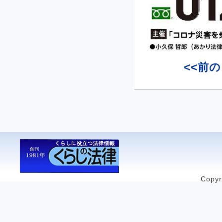
<<前
Copyr