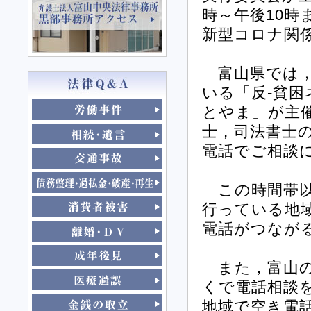
時～午後10時
新型コロナ関
富山県では，
いる「反-貧困
とやま」が主催
士，司法書士
電話でご相談
この時間帯以
行っている地
電話がつなが
また，富山の
くで電話相談
地域で空き電