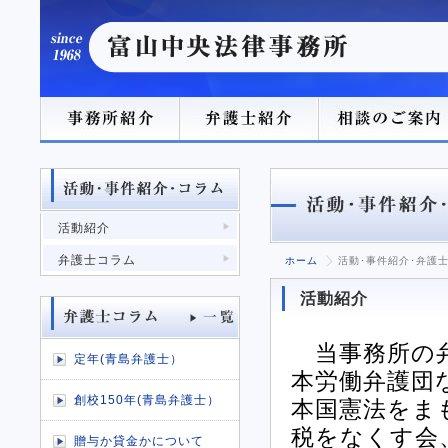
活動紹介
弁護士コラム
ホーム
活動･事件紹介･弁護
活動紹介
当事務所の弁
定年(青島弁護士）
本労働弁護団
創校150年(青島弁護士）
本国憲法をま
税をなくす会
贈与か貸金かについて