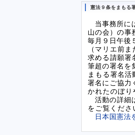
憲法９条をまもる
当事務所には
山の会）の事
毎月９日午後
（マリエ前ま
求める請願署
筆超の署名を
まもる署名活
署名にご協力
かれたのぼり
活動の詳細は
をご覧くださ
日本国憲法