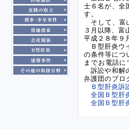
士６名が、全
す。
そして、富山
３月以降、富
平成２８年９
Ｂ型肝炎ウイ
の条件等につ
までお電話に
訴訟や和解の
弁護団のブロ
Ｂ型肝炎訴
全国Ｂ型肝
全国Ｂ型肝