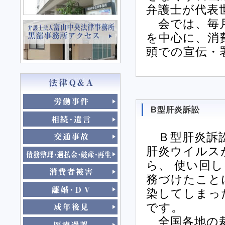
弁護士が代表
会では、毎月
を中心に、消
頭での宣伝・
B型肝炎訴訟
Ｂ型肝炎訴訟
肝炎ウイルス
ら、 使い回
務づけたこと
染してしまっ
です。
全国各地の裁