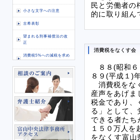
民と労働者の
小さな文字への注意
的に取り組ん
古希表彰
望まれる刑事補償法の改
正
消費税をなくす会
消費税5%への減税を求め
る署名活動を行いました
８８(昭和６
８９(平成１
消費税の減税を求める署
名活動をおこないました
消費税をなく
産声をあげま
町内会をとりあげた番組
に出演しました
税金であり、
る」として、
消費税の減税を求める署
できる者たち
名活動をおこないました
１５０万人を
をなくす富山